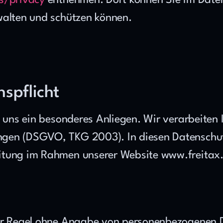
es/privacy
 entnehmen. Dort können Sie im Daten
walten und schützen können.
nspflicht
t uns ein besonderes Anliegen. Wir verarbeiten I
gen (DSGVO, TKG 2003). In diesen Datenschutzi
itung im Rahmen unserer Website www.freitax
der Regel ohne Angabe von personenbezogenen D