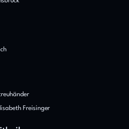
nsbruck
ich
treuhänder
lisabeth Freisinger